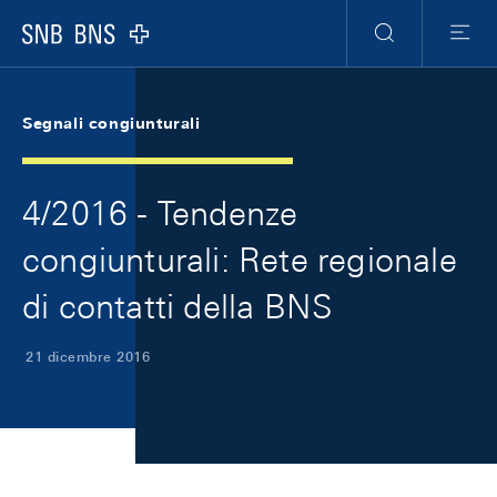
Skip Links Navigation
Header
Meta Navigation
Logo
Ricerca
Menu
Segnali congiunturali
4/2016 - Tendenze
congiunturali: Rete regionale
di contatti della BNS
21 dicembre 2016