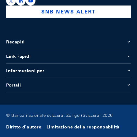
https://x.com/snb_bns
https://ch.linkedin.com/company/swiss-national-ba
https://www.youtube.com/@swissnationalbank
SNB NEWS ALERT
Recapiti
Link rapidi
Informazioni per
Portali
© Banca nazionale svizzera, Zurigo (Svizzera) 2026
Diritto d'autore
Limitazione della responsabilità