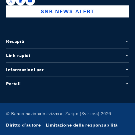
https://x.com/snb_bns
https://ch.linkedin.com/company/swiss-national-ba
https://www.youtube.com/@swissnationalbank
SNB NEWS ALERT
Recapiti
Link rapidi
Informazioni per
Portali
© Banca nazionale svizzera, Zurigo (Svizzera) 2026
Diritto d'autore
Limitazione della responsabilità