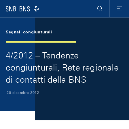
Skip Links Navigation
Header
Meta Navigation
Logo
Ricerca
Menu
Segnali congiunturali
4/2012 – Tendenze
congiunturali, Rete regionale
di contatti della BNS
20 dicembre 2012