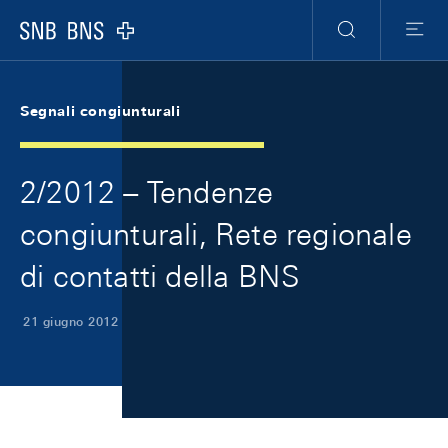
Skip Links Navigation
Header
Meta Navigation
Logo
Ricerca
Menu
Segnali congiunturali
2/2012 – Tendenze
congiunturali, Rete regionale
di contatti della BNS
21 giugno 2012