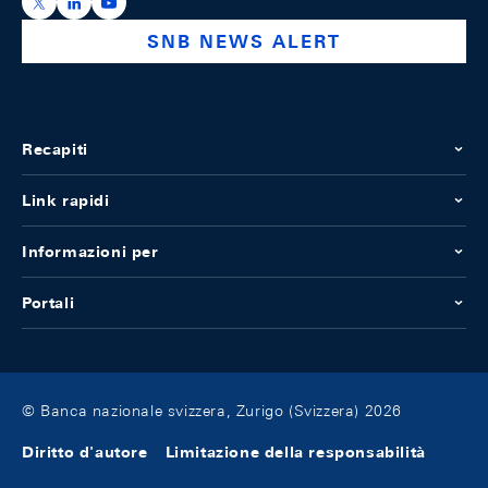
https://x.com/snb_bns
https://ch.linkedin.com/company/swiss-national-ba
https://www.youtube.com/@swissnationalbank
SNB NEWS ALERT
Recapiti
Link rapidi
Informazioni per
Portali
© Banca nazionale svizzera, Zurigo (Svizzera) 2026
Diritto d'autore
Limitazione della responsabilità