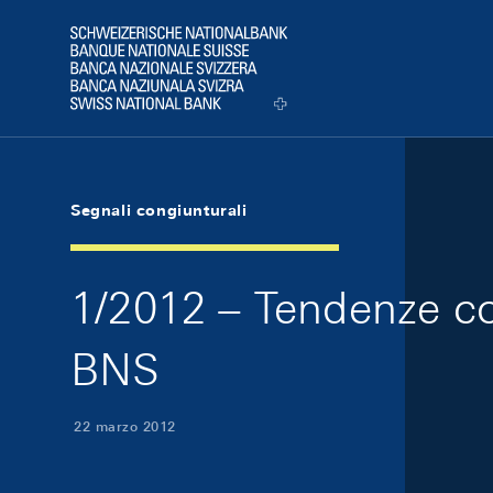
Skip Links Navigation
Header
Logo
Segnali congiunturali
1/2012 – Tendenze con
BNS
22 marzo 2012