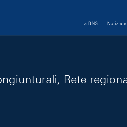
Main Navigation
La BNS
Notizie e
giunturali, Rete regional