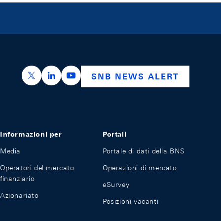
https://x.com/snb_bns
https://ch.linkedin.com/company/swiss-nation
https://www.youtube.com/@swissnation
SNB NEWS ALERT
Informazioni per
Portali
Media
Portale di dati della BNS
Operatori del mercato
Operazioni di mercato
finanziario
eSurvey
Azionariato
Posizioni vacanti