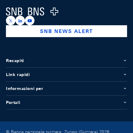
Logo
https://x.com/snb_bns
https://ch.linkedin.com/company/swiss-national-ba
https://www.youtube.com/@swissnationalbank
SNB NEWS ALERT
Recapiti
Link rapidi
Informazioni per
Portali
© Banca nazionale svizzera, Zurigo (Svizzera) 2026