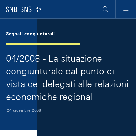
Skip Links Navigation
Header
Meta Navigation
Logo
Ricerca
Menu
Segnali congiunturali
04/2008 - La situazione
congiunturale dal punto di
vista dei delegati alle relazioni
economiche regionali
24 dicembre 2008