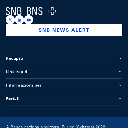
Logo
https://x.com/snb_bns
https://ch.linkedin.com/company/swiss-national-ba
https://www.youtube.com/@swissnationalbank
SNB NEWS ALERT
Recapiti
Link rapidi
Informazioni per
Portali
© Banca nazionale svizzera, Zurigo (Svizzera) 2026