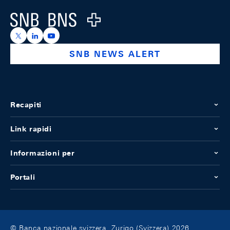
Logo
https://x.com/snb_bns
https://ch.linkedin.com/company/swiss-national-ba
https://www.youtube.com/@swissnationalbank
SNB NEWS ALERT
Recapiti
Link rapidi
Informazioni per
Portali
© Banca nazionale svizzera, Zurigo (Svizzera) 2026