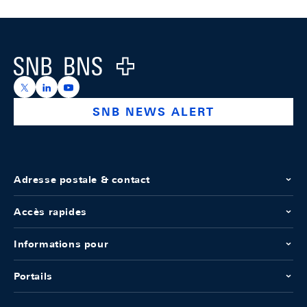
Footer
Logo
https://x.com/snb_bns
https://ch.linkedin.com/company/swiss-national-ba
https://www.youtube.com/@swissnationalbank
SNB NEWS ALERT
Adresse postale & contact
Accès rapides
Informations pour
Portails