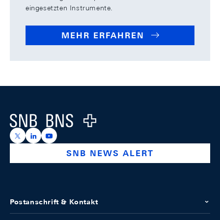
eingesetzten Instrumente.
MEHR ERFAHREN
Footer
Logo
https://x.com/snb_bns
https://ch.linkedin.com/company/swiss-national-ba
https://www.youtube.com/@swissnationalbank
SNB NEWS ALERT
Postanschrift & Kontakt