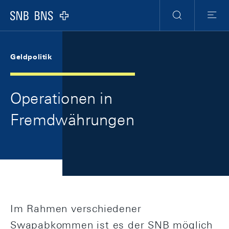
Skip Links Navigation
Header
Meta Navigation
Logo
Suche
Menu
Geldpolitik
Operationen in
Fremdwährungen
Im Rahmen verschiedener
Swapabkommen ist es der SNB möglich