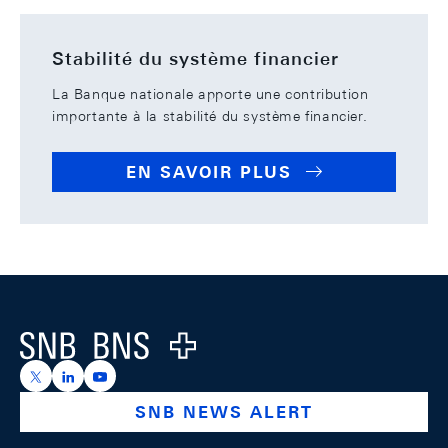
Stabilité du système financier
La Banque nationale apporte une contribution
importante à la stabilité du système financier.
EN SAVOIR PLUS
Footer
Logo
https://x.com/snb_bns
https://ch.linkedin.com/company/swiss-national-ba
https://www.youtube.com/@swissnationalbank
SNB NEWS ALERT