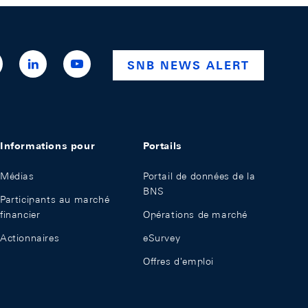
ttps://x.com/snb_bns
https://ch.linkedin.com/company/swiss-
https://www.youtube.com/@swissnationalba
SNB NEWS ALERT
national-
bank
Informations pour
Portails
Médias
Portail de données de la
BNS
Participants au marché
financier
Opérations de marché
Actionnaires
eSurvey
Offres d'emploi