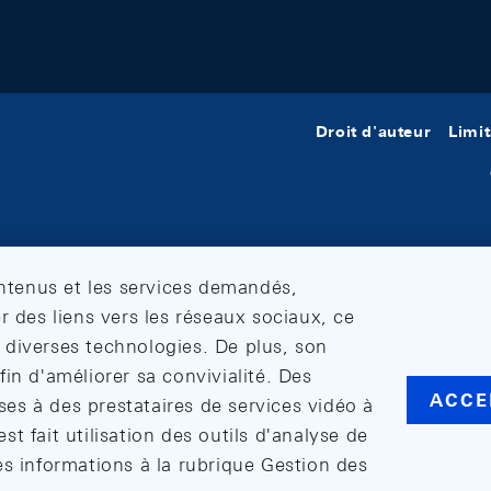
Droit d'auteur
Limit
ontenus et les services demandés,
r des liens vers les réseaux sociaux, ce
et diverses technologies. De plus, son
in d'améliorer sa convivialité. Des
ACCE
s à des prestataires de services vidéo à
est fait utilisation des outils d'analyse de
es informations à la rubrique Gestion des