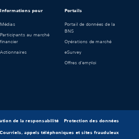
Informations pour
Portails
Médias
Portail de données de la
BNS
Participants au marché
financier
Opérations de marché
Actionnaires
eSurvey
Offres d'emploi
ation de la responsabilité
Protection des données
Courriels, appels téléphoniques et sites frauduleux