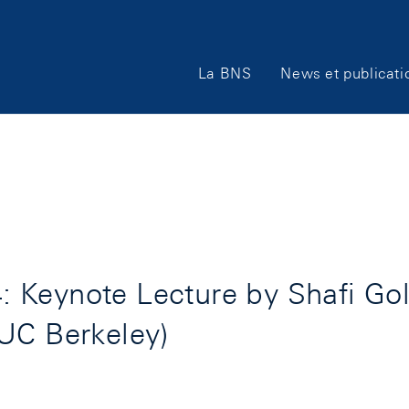
Main
La BNS
News et publicati
Navigation
 Keynote Lecture by Shafi Gol
 UC Berkeley)