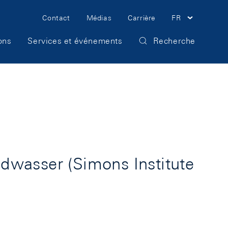
Meta
Contact
Médias
Carrière
FR
Navigation
ons
Services et événements
Recherche
dwasser (Simons Institute