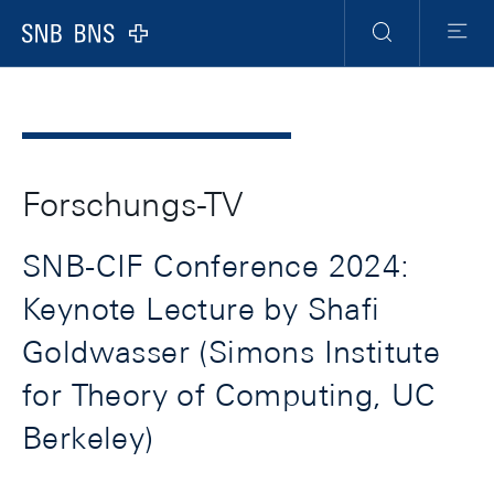
Header
Meta
Navigation
Logo
Suche
Menu
Forschungs-TV
SNB-CIF Conference 2024:
Keynote Lecture by Shafi
Goldwasser (Simons Institute
for Theory of Computing, UC
Berkeley)