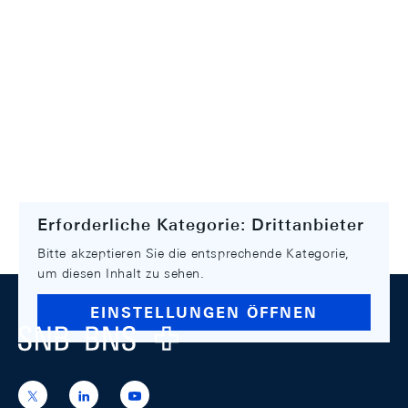
Erforderliche Kategorie: Drittanbieter
Bitte akzeptieren Sie die entsprechende Kategorie,
um diesen Inhalt zu sehen.
Footer
EINSTELLUNGEN ÖFFNEN
Logo
https://x.com/snb_bns
https://ch.linkedin.com/company/swiss-
https://www.youtube.com/@swissnation