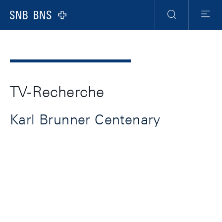
Header
Meta
Navigation
Logo
Recherche
Menu
TV-Recherche
Karl Brunner Centenary