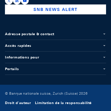
https://x.com/snb_bns
https://ch.linkedin.com/company/swiss-national-ba
https://www.youtube.com/@swissnationalbank
SNB NEWS ALERT
Adresse postale & contact
Accès rapides
Informations pour
Portails
© Banque nationale suisse, Zurich (Suisse) 2026
Droit d'auteur
Limitation de la responsabilité