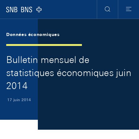
Skip Links Navigation
Header
Meta Navigation
Logo
Recherche
Menu
Données économiques
Bulletin mensuel de
statistiques économiques juin
2014
17 juin 2014