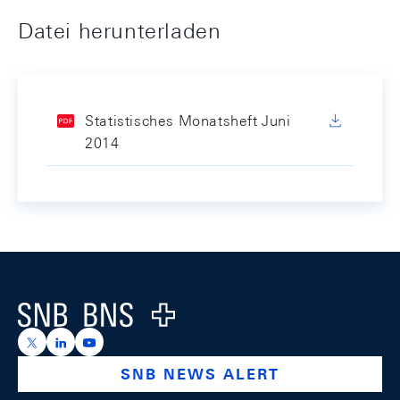
Datei herunterladen
Statistisches Monatsheft Juni
2014
Footer
Logo
https://x.com/snb_bns
https://ch.linkedin.com/company/swiss-national-ba
https://www.youtube.com/@swissnationalbank
SNB NEWS ALERT