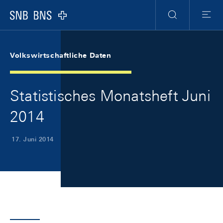
Skip Links Navigation
Header
Meta Navigation
Logo
Suche
Menu
Volkswirtschaftliche Daten
Statistisches Monatsheft Juni
2014
17. Juni 2014