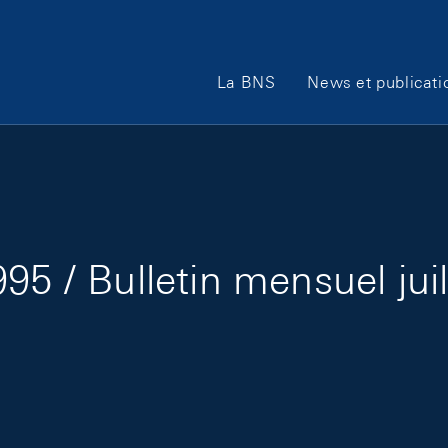
Main Navigation
La BNS
News et publicati
95 / Bulletin mensuel jui