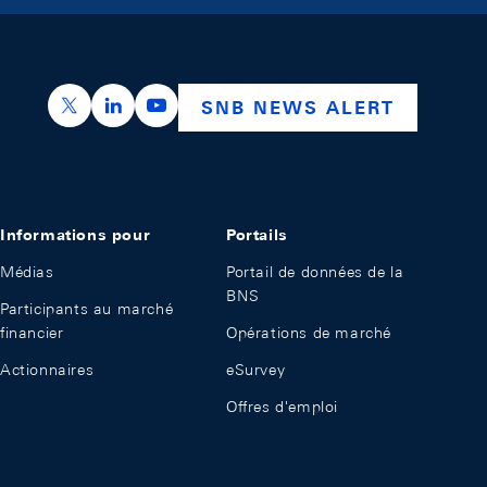
https://x.com/snb_bns
https://ch.linkedin.com/company/swiss-nation
https://www.youtube.com/@swissnation
SNB NEWS ALERT
Informations pour
Portails
Médias
Portail de données de la
BNS
Participants au marché
financier
Opérations de marché
Actionnaires
eSurvey
Offres d'emploi