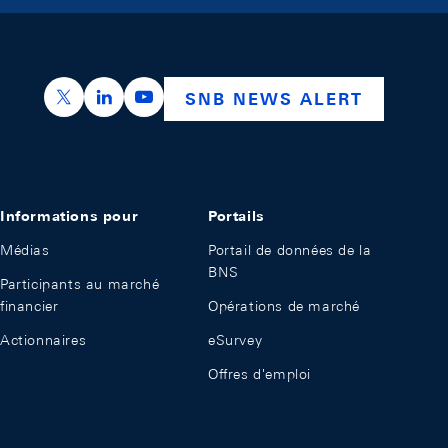
https://x.com/snb_bns
https://ch.linkedin.com/company/swiss-nation
https://www.youtube.com/@swissnation
SNB NEWS ALERT
Informations pour
Portails
Médias
Portail de données de la
BNS
Participants au marché
financier
Opérations de marché
Actionnaires
eSurvey
Offres d'emploi