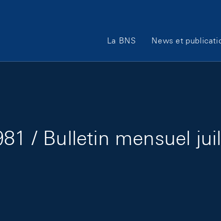
Main Navigation
La BNS
News et publicati
81 / Bulletin mensuel jui