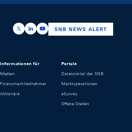
https://x.com/snb_bns
https://ch.linkedin.com/company/swiss-nation
https://www.youtube.com/@swissnation
SNB NEWS ALERT
Informationen für
Portale
Medien
Datenportal der SNB
Finanzmarktteilnehmer
Marktoperationen
Aktionäre
eSurvey
Offene Stellen