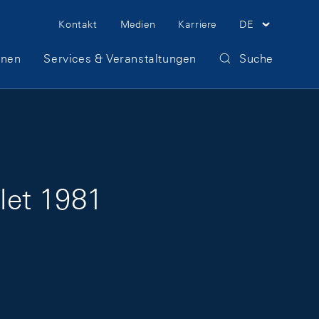
Meta Navigation
Kontakt
Medien
Karriere
DE
onen
Services & Veranstaltungen
Suche
llet 1981