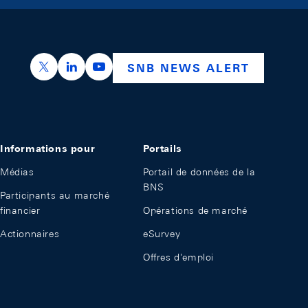
https://x.com/snb_bns
https://ch.linkedin.com/company/swiss-nation
https://www.youtube.com/@swissnation
SNB NEWS ALERT
Informations pour
Portails
Médias
Portail de données de la
BNS
Participants au marché
financier
Opérations de marché
Actionnaires
eSurvey
Offres d'emploi