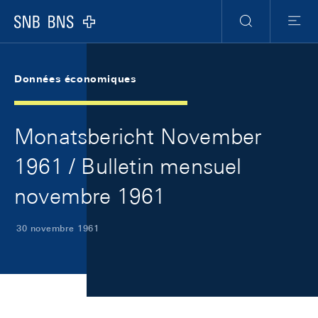
Skip Links Navigation
Header
Meta Navigation
Logo
Recherche
Menu
Données économiques
Monatsbericht November
1961 / Bulletin mensuel
novembre 1961
30 novembre 1961