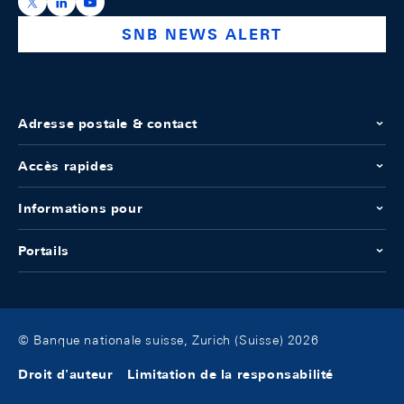
https://x.com/snb_bns
https://ch.linkedin.com/company/swiss-national-ba
https://www.youtube.com/@swissnationalbank
SNB NEWS ALERT
Adresse postale & contact
Accès rapides
Informations pour
Portails
© Banque nationale suisse, Zurich (Suisse) 2026
Droit d'auteur
Limitation de la responsabilité