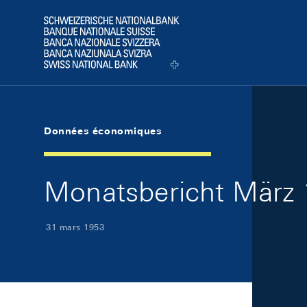
Skip Links Navigation
Header
Logo
Données économiques
Monatsbericht März 
31 mars 1953