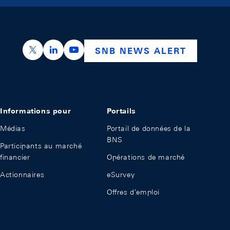
https://x.com/snb_bns
https://ch.linkedin.com/company/swiss-nation
https://www.youtube.com/@swissnation
SNB NEWS ALERT
Informations pour
Portails
Médias
Portail de données de la
BNS
Participants au marché
financier
Opérations de marché
Actionnaires
eSurvey
Offres d'emploi