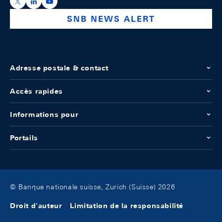
https://x.com/snb_bns
https://ch.linkedin.com/company/swiss-national-ba
https://www.youtube.com/@swissnationalbank
SNB NEWS ALERT
Adresse postale & contact
Accès rapides
Informations pour
Portails
© Banque nationale suisse, Zurich (Suisse) 2026
Droit d'auteur
Limitation de la responsabilité