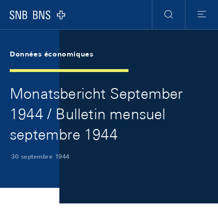
Skip Links Navigation
Header
Meta Navigation
Logo
Recherche
Menu
Données économiques
Monatsbericht September
1944 / Bulletin mensuel
septembre 1944
30 septembre 1944