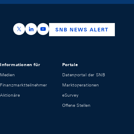
https://x.com/snb_bns
https://ch.linkedin.com/company/swiss-nation
https://www.youtube.com/@swissnation
SNB NEWS ALERT
Informationen für
Portale
Medien
Datenportal der SNB
Finanzmarktteilnehmer
Marktoperationen
Aktionäre
eSurvey
Offene Stellen