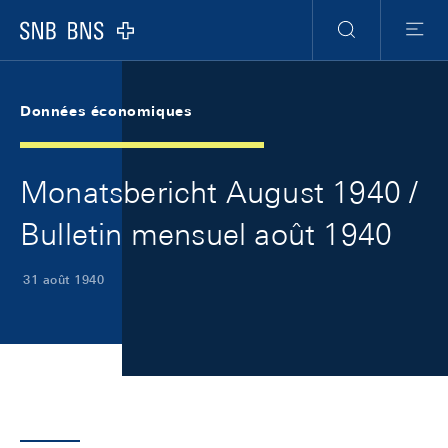
Skip Links Navigation
Header
Meta Navigation
Logo
Recherche
Menu
Données économiques
Monatsbericht August 1940 /
Bulletin mensuel août 1940
31 août 1940