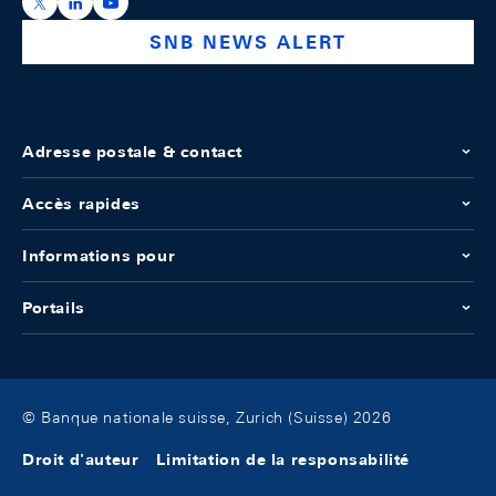
https://x.com/snb_bns
https://ch.linkedin.com/company/swiss-national-ba
https://www.youtube.com/@swissnationalbank
SNB NEWS ALERT
Adresse postale & contact
Accès rapides
Informations pour
Portails
© Banque nationale suisse, Zurich (Suisse) 2026
Droit d'auteur
Limitation de la responsabilité