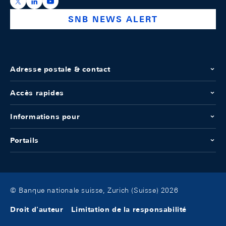
https://x.com/snb_bns
https://ch.linkedin.com/company/swiss-national-ba
https://www.youtube.com/@swissnationalbank
SNB NEWS ALERT
Adresse postale & contact
Accès rapides
Informations pour
Portails
© Banque nationale suisse, Zurich (Suisse) 2026
Droit d'auteur
Limitation de la responsabilité