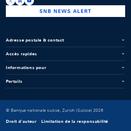
https://x.com/snb_bns
https://ch.linkedin.com/company/swiss-national-ba
https://www.youtube.com/@swissnationalbank
SNB NEWS ALERT
Adresse postale & contact
Accès rapides
Informations pour
Portails
© Banque nationale suisse, Zurich (Suisse) 2026
Droit d'auteur
Limitation de la responsabilité