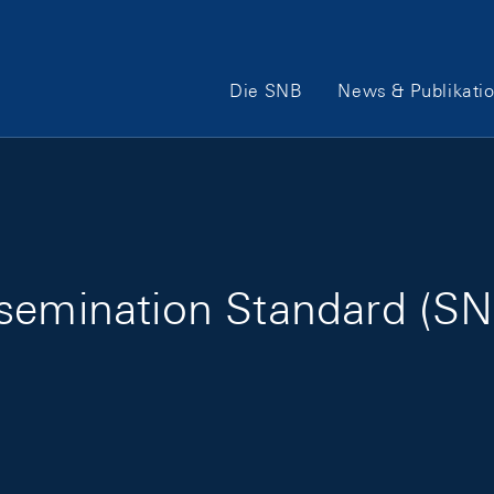
Hauptnavigation
Die SNB
News & Publikati
semination Standard (SNB