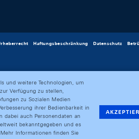
rheberrecht
Haftungsbeschränkung
Datenschutz
Betr
ls und weitere Technologien, um
zur Verfügung zu stellen,
üpfungen zu Sozialen Medien
erbesserung ihrer Bedienbarkeit in
AKZEPTIE
en dabei auch Personendaten an
weltweit bekanntgegeben und es
ehr Informationen finden Sie