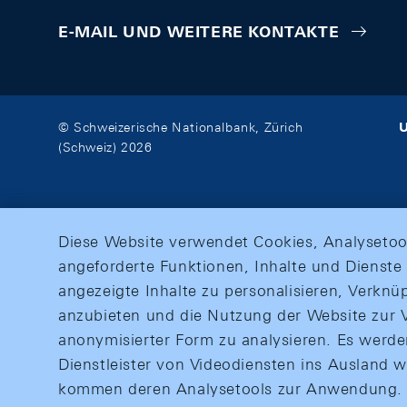
E-MAIL UND WEITERE KONTAKTE
U
© Schweizerische Nationalbank, Zürich
(Schweiz) 2026
Diese Website verwendet Cookies, Analysetoo
angeforderte Funktionen, Inhalte und Dienste 
angezeigte Inhalte zu personalisieren, Verkn
anzubieten und die Nutzung der Website zur V
anonymisierter Form zu analysieren. Es werd
Dienstleister von Videodiensten ins Ausland 
kommen deren Analysetools zur Anwendung. M