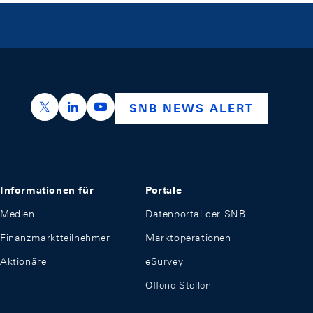
https://x.com/snb_bns
https://ch.linkedin.com/company/swiss-nation
https://www.youtube.com/@swissnation
SNB NEWS ALERT
Informationen für
Portale
Medien
Datenportal der SNB
Finanzmarktteilnehmer
Marktoperationen
Aktionäre
eSurvey
Offene Stellen