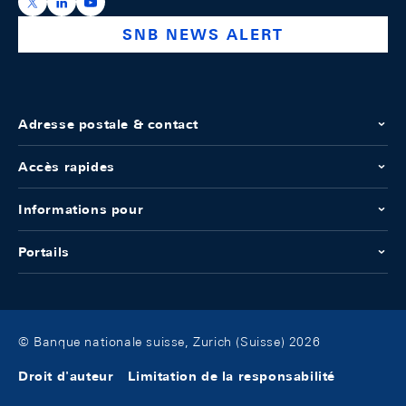
https://x.com/snb_bns
https://ch.linkedin.com/company/swiss-national-ba
https://www.youtube.com/@swissnationalbank
SNB NEWS ALERT
Adresse postale & contact
Accès rapides
Informations pour
Portails
© Banque nationale suisse, Zurich (Suisse) 2026
Droit d'auteur
Limitation de la responsabilité