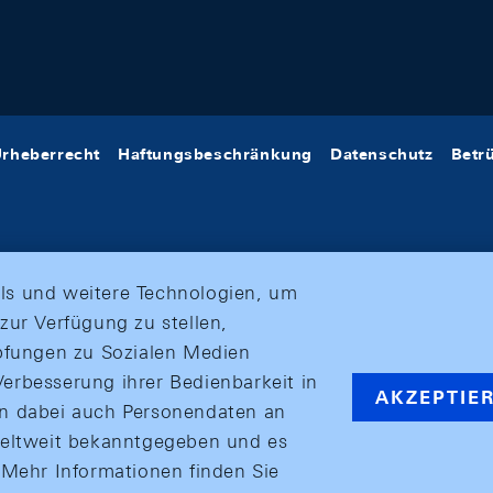
rheberrecht
Haftungsbeschränkung
Datenschutz
Betr
ls und weitere Technologien, um
zur Verfügung zu stellen,
üpfungen zu Sozialen Medien
erbesserung ihrer Bedienbarkeit in
AKZEPTIE
en dabei auch Personendaten an
weltweit bekanntgegeben und es
ehr Informationen finden Sie