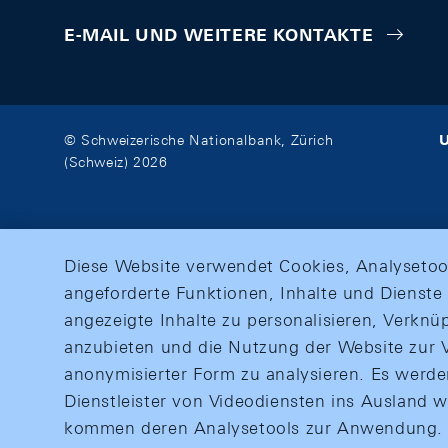
E-MAIL UND WEITERE KONTAKTE
U
© Schweizerische Nationalbank, Zürich
(Schweiz) 2026
Diese Website verwendet Cookies, Analysetoo
angeforderte Funktionen, Inhalte und Dienste 
angezeigte Inhalte zu personalisieren, Verkn
anzubieten und die Nutzung der Website zur V
anonymisierter Form zu analysieren. Es werd
Dienstleister von Videodiensten ins Ausland 
kommen deren Analysetools zur Anwendung. M