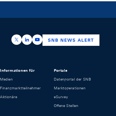
https://x.com/snb_bns
https://ch.linkedin.com/company/swiss-nation
https://www.youtube.com/@swissnation
SNB NEWS ALERT
Informationen für
Portale
Medien
Datenportal der SNB
Finanzmarktteilnehmer
Marktoperationen
Aktionäre
eSurvey
Offene Stellen