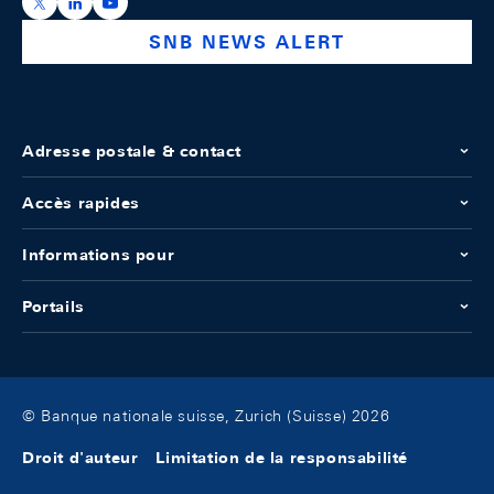
https://x.com/snb_bns
https://ch.linkedin.com/company/swiss-national-ba
https://www.youtube.com/@swissnationalbank
SNB NEWS ALERT
Adresse postale & contact
Accès rapides
Informations pour
Portails
© Banque nationale suisse, Zurich (Suisse) 2026
Droit d'auteur
Limitation de la responsabilité