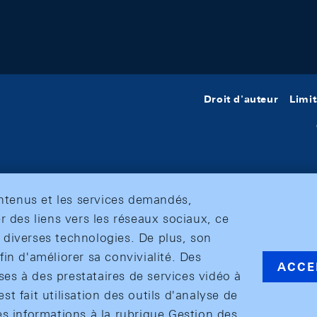
Droit d'auteur
Limit
ontenus et les services demandés,
r des liens vers les réseaux sociaux, ce
et diverses technologies. De plus, son
in d'améliorer sa convivialité. Des
ACCE
s à des prestataires de services vidéo à
est fait utilisation des outils d'analyse de
es informations à la rubrique Gestion des