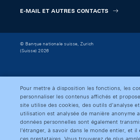
E-MAIL ET AUTRES CONTACTS
© Banque nationale suisse, Zurich
(Suisse) 2026
Pour mettre à disposition les fonctions, les c
personnaliser les contenus affichés et propose
site utilise des cookies, des outils d'analyse 
utilisation est analysée de manière anonyme af
données personnelles sont également transmise
l'étranger, à savoir dans le monde entier, et il 
ces prestataires. Vous trouverez de plus ampl