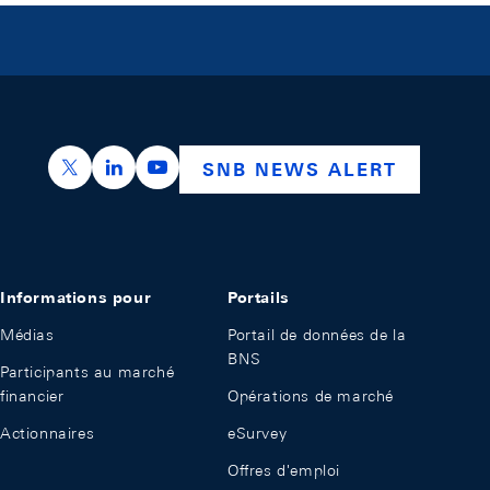
https://x.com/snb_bns
https://ch.linkedin.com/company/swiss-nation
https://www.youtube.com/@swissnation
SNB NEWS ALERT
Informations pour
Portails
Médias
Portail de données de la
BNS
Participants au marché
financier
Opérations de marché
Actionnaires
eSurvey
Offres d'emploi