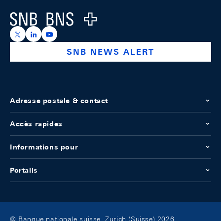
Logo
https://x.com/snb_bns
https://ch.linkedin.com/company/swiss-national-ba
https://www.youtube.com/@swissnationalbank
SNB NEWS ALERT
Adresse postale & contact
Accès rapides
Informations pour
Portails
© Banque nationale suisse, Zurich (Suisse) 2026