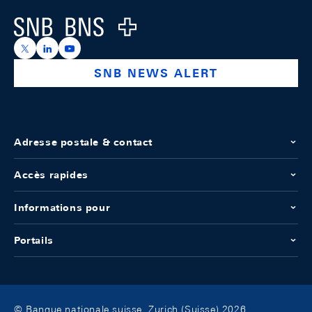
Logo
https://x.com/snb_bns
https://ch.linkedin.com/company/swiss-national-ba
https://www.youtube.com/@swissnationalbank
SNB NEWS ALERT
Adresse postale & contact
Accès rapides
Informations pour
Portails
© Banque nationale suisse, Zurich (Suisse) 2026