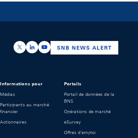
https://x.com/snb_bns
https://ch.linkedin.com/company/swiss-nation
https://www.youtube.com/@swissnation
SNB NEWS ALERT
Informations pour
Portails
Médias
Portail de données de la
BNS
Participants au marché
financier
Opérations de marché
Actionnaires
eSurvey
Offres d'emploi