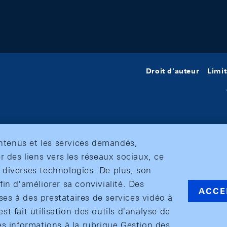
Droit d'auteur
Limit
ontenus et les services demandés,
r des liens vers les réseaux sociaux, ce
et diverses technologies. De plus, son
in d'améliorer sa convivialité. Des
ACCE
s à des prestataires de services vidéo à
est fait utilisation des outils d'analyse de
es informations à la rubrique Gestion des