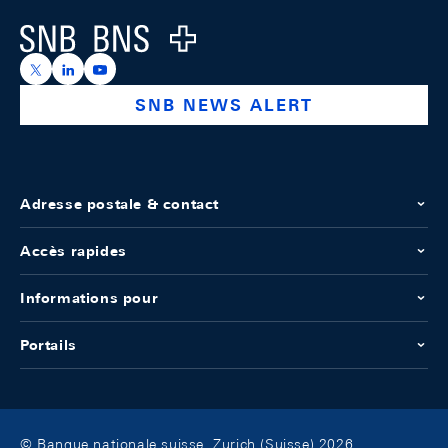
Logo
https://x.com/snb_bns
https://ch.linkedin.com/company/swiss-national-ba
https://www.youtube.com/@swissnationalbank
SNB NEWS ALERT
Adresse postale & contact
Accès rapides
Informations pour
Portails
© Banque nationale suisse, Zurich (Suisse) 2026