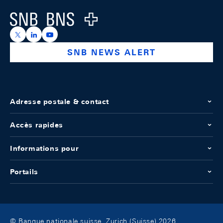
Logo
https://x.com/snb_bns
https://ch.linkedin.com/company/swiss-national-ba
https://www.youtube.com/@swissnationalbank
SNB NEWS ALERT
Adresse postale & contact
Accès rapides
Informations pour
Portails
© Banque nationale suisse, Zurich (Suisse) 2026