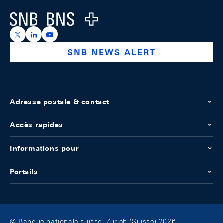
Logo
https://x.com/snb_bns
https://ch.linkedin.com/company/swiss-national-ba
https://www.youtube.com/@swissnationalbank
SNB NEWS ALERT
Adresse postale & contact
Accès rapides
Informations pour
Portails
© Banque nationale suisse, Zurich (Suisse) 2026