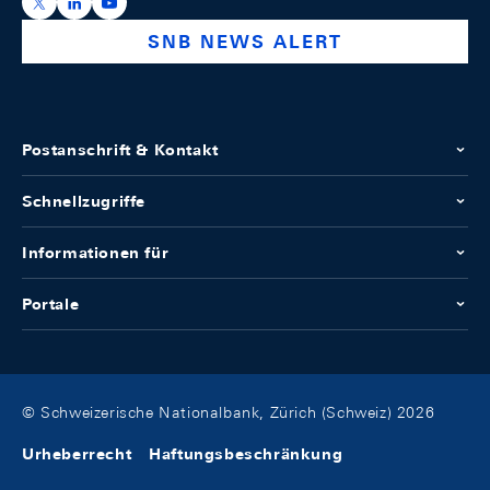
https://x.com/snb_bns
https://ch.linkedin.com/company/swiss-national-ba
https://www.youtube.com/@swissnationalbank
SNB NEWS ALERT
Postanschrift & Kontakt
Schnellzugriffe
Informationen für
Portale
© Schweizerische Nationalbank, Zürich (Schweiz) 2026
Urheberrecht
Haftungsbeschränkung