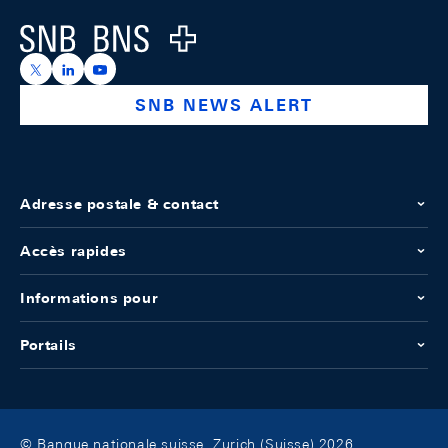
Logo
https://x.com/snb_bns
https://ch.linkedin.com/company/swiss-national-ba
https://www.youtube.com/@swissnationalbank
SNB NEWS ALERT
Adresse postale & contact
Accès rapides
Informations pour
Portails
© Banque nationale suisse, Zurich (Suisse) 2026