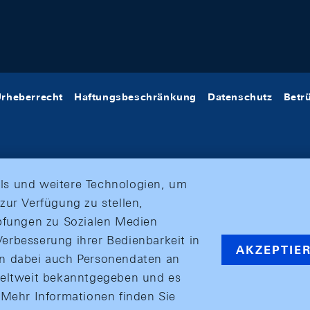
rheberrecht
Haftungsbeschränkung
Datenschutz
Betr
ls und weitere Technologien, um
zur Verfügung zu stellen,
üpfungen zu Sozialen Medien
erbesserung ihrer Bedienbarkeit in
AKZEPTIE
en dabei auch Personendaten an
weltweit bekanntgegeben und es
ehr Informationen finden Sie