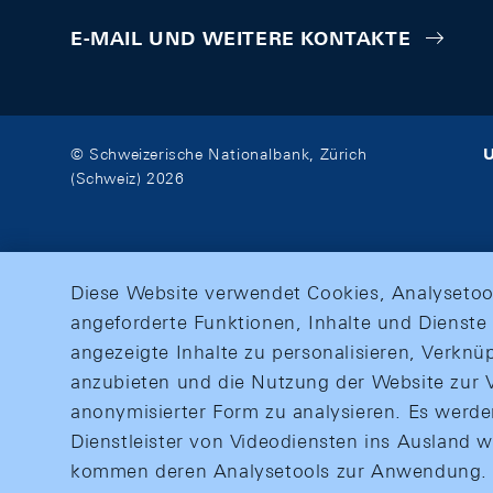
E-MAIL UND WEITERE KONTAKTE
U
© Schweizerische Nationalbank, Zürich
(Schweiz) 2026
Diese Website verwendet Cookies, Analysetoo
angeforderte Funktionen, Inhalte und Dienste 
angezeigte Inhalte zu personalisieren, Verkn
anzubieten und die Nutzung der Website zur V
anonymisierter Form zu analysieren. Es werd
Dienstleister von Videodiensten ins Ausland 
kommen deren Analysetools zur Anwendung. M