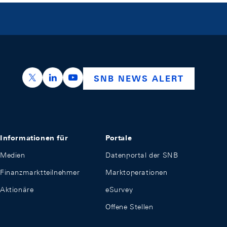
https://x.com/snb_bns
https://ch.linkedin.com/company/swiss-nation
https://www.youtube.com/@swissnation
SNB NEWS ALERT
Informationen für
Portale
Medien
Datenportal der SNB
Finanzmarktteilnehmer
Marktoperationen
Aktionäre
eSurvey
Offene Stellen