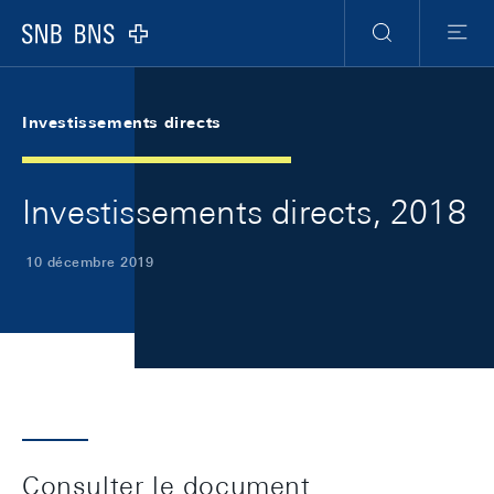
Skip Links Navigation
Header
Meta Navigation
Logo
Recherche
Menu
Investissements directs
Investissements directs, 2018
10 décembre 2019
Consulter le document