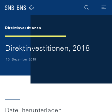
Skip Links Navigation
Header
Meta Navigation
Logo
Suche
Menu
Direktinvestitionen
Direktinvestitionen, 2018
10. Dezember 2019
Datei herunterladen