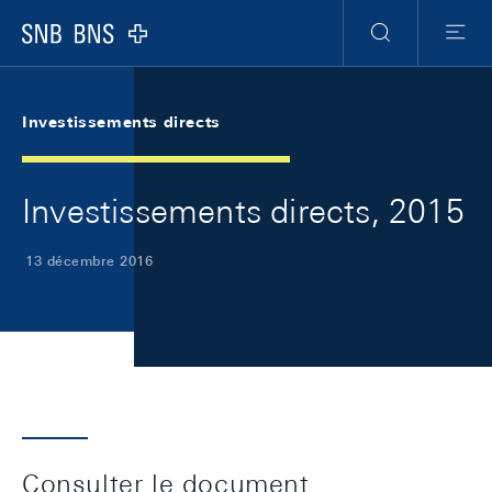
Skip Links Navigation
Header
Meta Navigation
Logo
Recherche
Menu
Investissements directs
Investissements directs, 2015
13 décembre 2016
Consulter le document