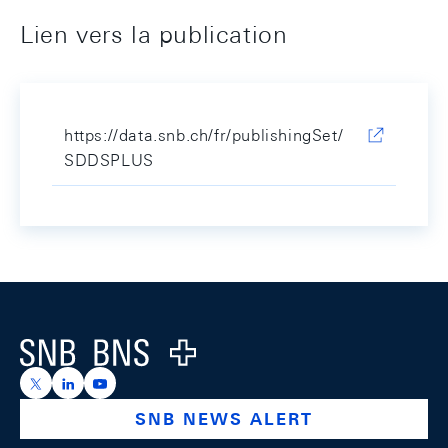
Lien vers la publication
https://data.snb.ch/fr/publishingSet/
SDDSPLUS
Footer
Logo
https://x.com/snb_bns
https://ch.linkedin.com/company/swiss-national-ba
https://www.youtube.com/@swissnationalbank
SNB NEWS ALERT