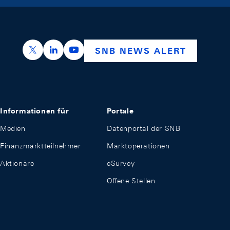
https://x.com/snb_bns
https://ch.linkedin.com/company/swiss-nation
https://www.youtube.com/@swissnation
SNB NEWS ALERT
Informationen für
Portale
Medien
Datenportal der SNB
Finanzmarktteilnehmer
Marktoperationen
Aktionäre
eSurvey
Offene Stellen