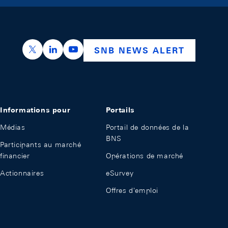
https://x.com/snb_bns
https://ch.linkedin.com/company/swiss-nation
https://www.youtube.com/@swissnation
SNB NEWS ALERT
Informations pour
Portails
Médias
Portail de données de la
BNS
Participants au marché
financier
Opérations de marché
Actionnaires
eSurvey
Offres d'emploi