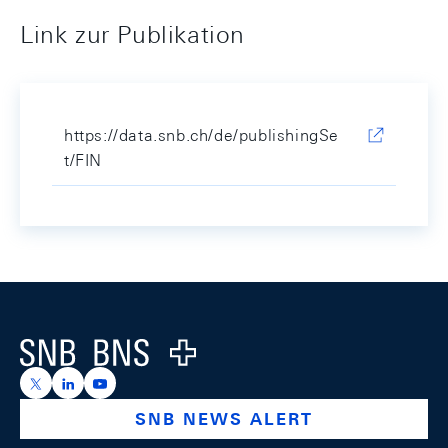
Link zur Publikation
https://data.snb.ch/de/publishingSe
t/FIN
Footer
Logo
https://x.com/snb_bns
https://ch.linkedin.com/company/swiss-national-ba
https://www.youtube.com/@swissnationalbank
SNB NEWS ALERT