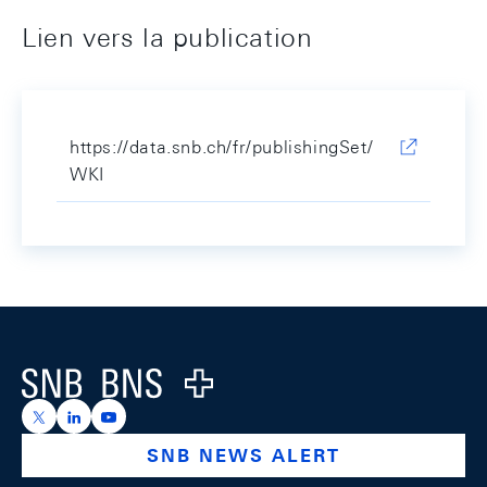
Lien vers la publication
https://data.snb.ch/fr/publishingSet/
WKI
Footer
Logo
https://x.com/snb_bns
https://ch.linkedin.com/company/swiss-national-ba
https://www.youtube.com/@swissnationalbank
SNB NEWS ALERT